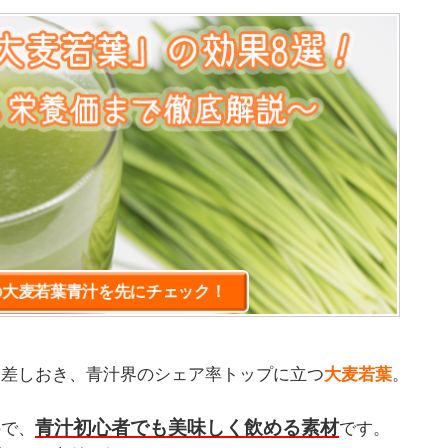
の大麦若葉青汁を先にチェック！
を差しおき、青汁界のシェア率トップに立つ
大麦若葉
。
青汁初心者でも美味しく飲める素材
ので、
です。