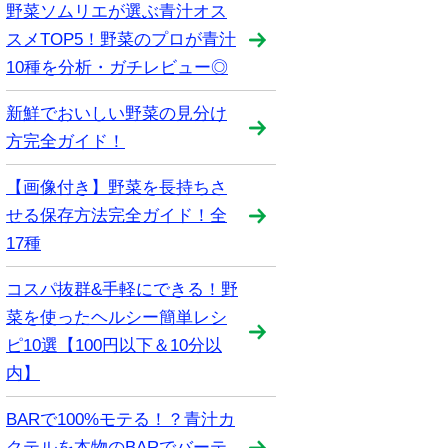
野菜ソムリエが選ぶ青汁オス
スメTOP5！野菜のプロが青汁
10種を分析・ガチレビュー◎
新鮮でおいしい野菜の見分け
方完全ガイド！
【画像付き】野菜を長持ちさ
せる保存方法完全ガイド！全
17種
コスパ抜群&手軽にできる！野
菜を使ったヘルシー簡単レシ
ピ10選【100円以下＆10分以
内】
BARで100%モテる！？青汁カ
クテルを本物のBARでバーテ