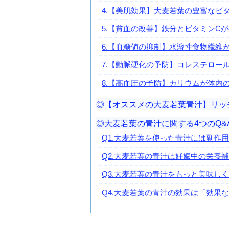
4.【美肌効果】大麦若葉の豊富なビ
5.【貧血の改善】鉄分とビタミンC
6.【血糖値の抑制】水溶性食物繊維
7.【動脈硬化の予防】コレステロー
8.【高血圧の予防】カリウムが体内
【オススメの大麦若葉青汁】リッチ
大麦若葉の青汁に関する4つのQ&
Q1.大麦若葉を使った青汁には副作
Q2.大麦若葉の青汁は妊娠中の栄養
Q3.大麦若葉の青汁をもっと美味し
Q4.大麦若葉の青汁の効果は「効果