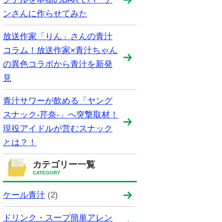
ンさんに作らせてみた
放送作家「りん」さんの青汁
コラム！放送作家×青汁ちゃん
の異色コラボから青汁を新発
見
青汁サワーが飲める「ヤング
スナック-芹奈-」へ突撃取材！
現役アイドルが営むスナック
とは？！
カテゴリー一覧
CATEGORY
ケール青汁
(2)
ドリンク・スープ簡単アレン