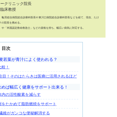
リークリニック院長
部臨床教授
、亀田総合病院総合診療科医長や東川口病院総合診療科部長などを経て、現在、たけ
クの院長を務める。
」や「米国認定救命救急士」などの資格を持ち、幅広い病気に対応する。
目次
麦若葉が青汁によく使われる？
比較！
に注目！そのはたらきは医療に活用されるほど
飲めば幅広く健康をサポート出来る！
が体内の活性酸素を減らす
代謝をたかめて脂肪燃焼をサポート
物繊維がガンコな便秘解消する