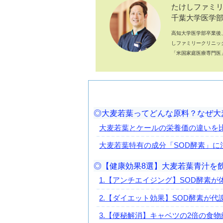
たけしファミ
千葉大学医学
高知大学医学部卒業後
しファミリークリニッ
「米国家庭医療専門医
大麦若葉ってどんな原料？なぜ大
大麦若葉とケールの栄養価の違いを
大麦若葉特有の成分「SOD酵素」
【健康効果8選】大麦若葉青汁を
1.【アンチエイジング】SOD酵素
2.【ダイエット効果】SOD酵素が
3.【便秘解消】キャベツの2倍の食