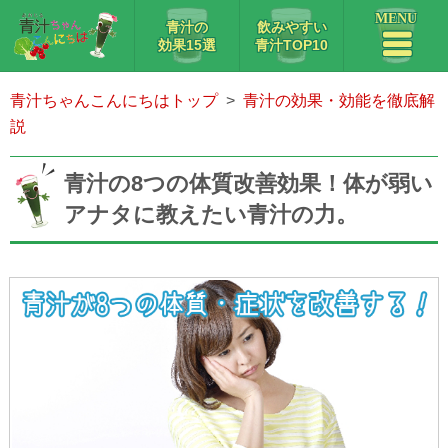
MENU
青汁の
飲みやすい
効果15選
青汁TOP10
青汁ちゃんこんにちはトップ
青汁の効果・効能を徹底解
説
青汁の8つの体質改善効果！体が弱い
アナタに教えたい青汁の力。