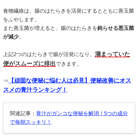
食物繊維は、腸のはたらきを活発にするとともに善玉菌
をふやします。
また善玉菌が増えると、腸のはたらきを
鈍らせる悪玉菌
が減少
。
溜まっていた
上記2つのはたらきで腸が活発になり、
便がスムーズに排出
できます。
【頑固な便秘に悩む人は必見】便秘改善にオス
⇒
スメの青汁ランキング！
関連記事：
青汁がガンコな便秘を解消！5つの成分
で毎朝スッキリ！