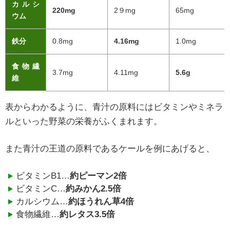
カルシ
220mg
2９mg
65mg
ウム
鉄分
0.8mg
4.16mg
1.0mg
食物繊
3.7mg
4.11mg
5.6g
維
表からわかるように、青汁の原料にはビタミンやミネラ
ルといった野菜の栄養がふくまれます。
また青汁の王道の原料であるケールを例にあげると、
ビタミンB1…
約ピーマン2倍
ビタミンC…
約みかん2.5倍
カルシウム…
約ほうれん草4倍
食物繊維…
約レタス3.5倍