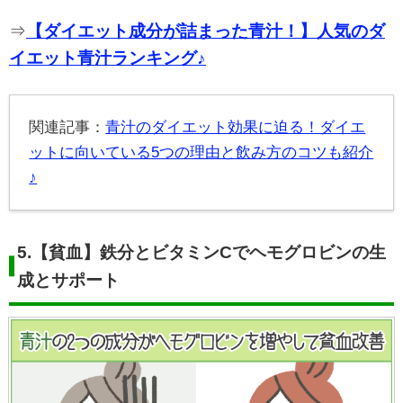
⇒
【ダイエット成分が詰まった青汁！】人気のダ
イエット青汁ランキング♪
関連記事：
青汁のダイエット効果に迫る！ダイエ
ットに向いている5つの理由と飲み方のコツも紹介
♪
5.
【貧血】鉄分とビタミンCでヘモグロビンの生
成とサポート