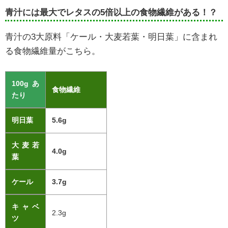
青汁には最大でレタスの5倍以上の食物繊維がある！？
青汁の3大原料「ケール・大麦若葉・明日葉」に含まれ
る食物繊維量がこちら。
100gあ
食物繊維
たり
明日葉
5.6g
大麦若
4.0g
葉
ケール
3.7g
キャベ
2.3g
ツ