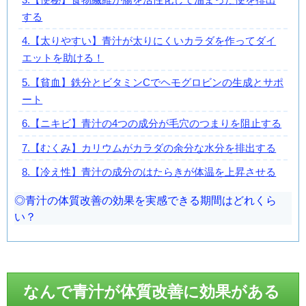
する
4.【太りやすい】青汁が太りにくいカラダを作ってダイ
エットを助ける！
5.【貧血】鉄分とビタミンCでヘモグロビンの生成とサポ
ート
6.【ニキビ】青汁の4つの成分が毛穴のつまりを阻止する
7.【むくみ】カリウムがカラダの余分な水分を排出する
8.【冷え性】青汁の成分のはたらきが体温を上昇させる
青汁の体質改善の効果を実感できる期間はどれくら
い？
なんで青汁が体質改善に効果がある