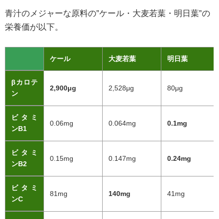
青汁のメジャーな原料の”ケール・大麦若葉・明日葉”の
栄養価が以下。
ケール
大麦若葉
明日葉
βカロテ
2,900μg
2,528μg
80μg
ン
ビタミ
0.06mg
0.064mg
0.1mg
ンB1
ビタミ
0.15mg
0.147mg
0.24mg
ンB2
ビタミ
81mg
140mg
41mg
ンC