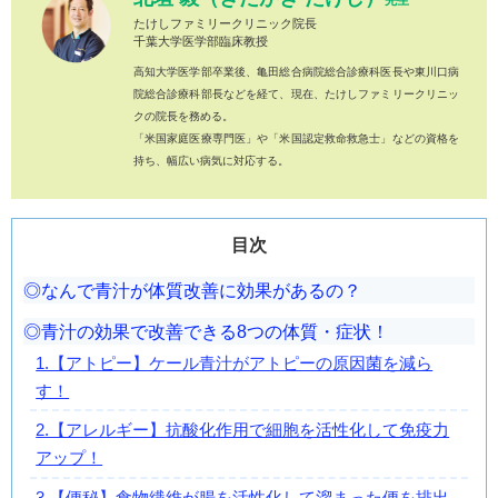
先生
たけしファミリークリニック院長
千葉大学医学部臨床教授
高知大学医学部卒業後、亀田総合病院総合診療科医長や東川口病
院総合診療科部長などを経て、現在、たけしファミリークリニッ
クの院長を務める。
「米国家庭医療専門医」や「米国認定救命救急士」などの資格を
持ち、幅広い病気に対応する。
目次
なんで青汁が体質改善に効果があるの？
青汁の効果で改善できる8つの体質・症状！
1.【アトピー】ケール青汁がアトピーの原因菌を減ら
す！
2.【アレルギー】抗酸化作用で細胞を活性化して免疫力
アップ！
3.【便秘】食物繊維が腸を活性化して溜まった便を排出