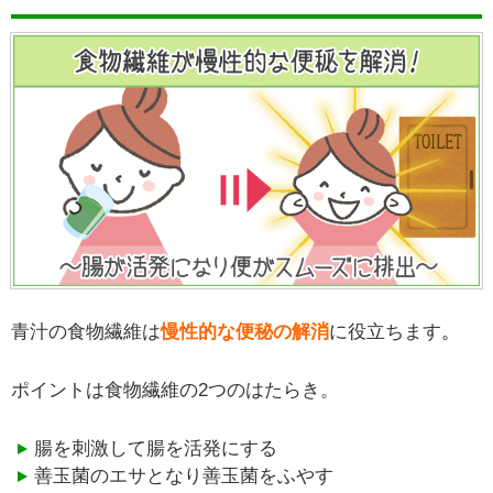
青汁の食物繊維は
慢性的な便秘の解消
に役立ちます
。
ポイントは食物繊維の2つのはたらき。
腸を刺激して腸を活発にする
善玉菌のエサとなり善玉菌をふやす