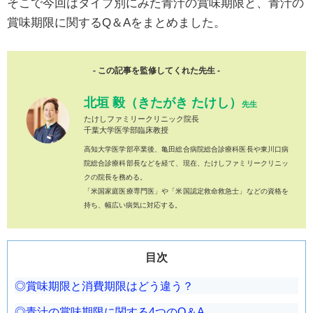
そこで今回はタイプ別にみた青汁の賞味期限と、青汁の
賞味期限に関するQ＆Aをまとめました。
- この記事を監修してくれた先生 -
北垣 毅（きたがき たけし）
先生
たけしファミリークリニック院長
千葉大学医学部臨床教授
高知大学医学部卒業後、亀田総合病院総合診療科医長や東川口病
院総合診療科部長などを経て、現在、たけしファミリークリニッ
クの院長を務める。
「米国家庭医療専門医」や「米国認定救命救急士」などの資格を
持ち、幅広い病気に対応する。
目次
賞味期限と消費期限はどう違う？
青汁の賞味期限に関する4つのQ＆A