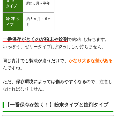
ゼリー
約2ヵ月～半年
タイプ
冷凍タ
約3ヵ月～6ヵ
イプ
月
一番保存がきくのが粉末や錠剤
2年も持ちます。
で約
いっぽう、ゼリータイプは約2ヵ月しか持ちません。
同じ青汁でも製法が違うだけで、
かなり大きな差がある
んですね。
ただ、
保存環境によっては傷みやすくなる
ので、注意し
なければなりません。
【一番保存が効く！】粉末タイプと錠剤タイプ