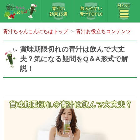
MENU
青汁の
飲みやすい
効果15選
青汁TOP10
青汁ちゃんこんにちはトップ
青汁お役立ちコンテンツ
賞味期限切れの青汁は飲んで大丈
夫？気になる疑問をQ＆A形式で解
説！