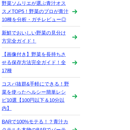
野菜ソムリエが選ぶ青汁オス
スメTOP5！野菜のプロが青汁
10種を分析・ガチレビュー◎
新鮮でおいしい野菜の見分け
方完全ガイド！
【画像付き】野菜を長持ちさ
せる保存方法完全ガイド！全
17種
コスパ抜群&手軽にできる！野
菜を使ったヘルシー簡単レシ
ピ10選【100円以下＆10分以
内】
BARで100%モテる！？青汁カ
クテルを本物のBARでバーテ