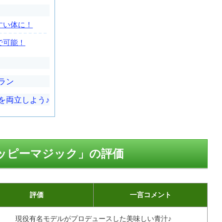
すい体に！
で可能！
ラン
を両立しよう♪
ッピーマジック」の評価
評価
一言コメント
現役有名モデルがプロデュースした美味しい青汁♪