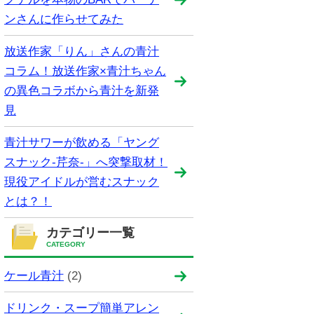
ンさんに作らせてみた
放送作家「りん」さんの青汁
コラム！放送作家×青汁ちゃん
の異色コラボから青汁を新発
見
青汁サワーが飲める「ヤング
スナック-芹奈-」へ突撃取材！
現役アイドルが営むスナック
とは？！
カテゴリー一覧
CATEGORY
ケール青汁
(2)
ドリンク・スープ簡単アレン