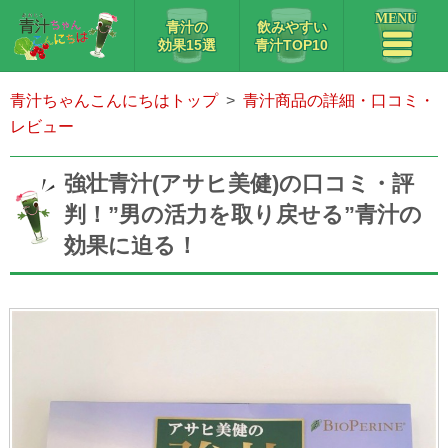
MENU
青汁の
飲みやすい
効果15選
青汁TOP10
青汁ちゃんこんにちはトップ
青汁商品の詳細・口コミ・
レビュー
強壮青汁(アサヒ美健)の口コミ・評
判！”男の活力を取り戻せる”青汁の
効果に迫る！