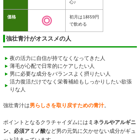
心♪
価格
初月は1杯59円
で飲める
強壮青汁がオススメの人
夜の活力に自信が持てなくなってきた人
薄毛が心配で日常的にケアしたい人
男に必要な成分をバランスよく摂りたい人
活力復活だけでなく栄養補給もしっかりしたい欲張
りな人
強壮青汁は
男らしさを取り戻すための青汁
。
ポイントとなるクラチャイダムには
ミネラルやアルギニ
ン、必須アミノ酸
など男の元気に欠かせない成分がギュ
ッと詰まっています。