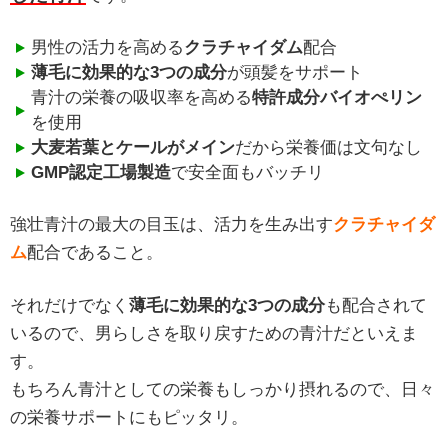
男性の活力を高める
クラチャイダム
配合
薄毛に効果的な3つの成分
が頭髪をサポート
青汁の栄養の吸収率を高める
特許成分バイオぺリン
を使用
大麦若葉とケールがメイン
だから栄養価は文句なし
GMP認定工場製造
で安全面もバッチリ
強壮青汁の最大の目玉は、活力を生み出す
クラチャイダ
ム
配合であること。
それだけでなく
薄毛に効果的な3つの成分
も配合されて
いるので、男らしさを取り戻すための青汁だといえま
す。
もちろん青汁としての栄養もしっかり摂れるので、日々
の栄養サポートにもピッタリ。