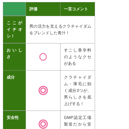
評価
一言コメント
ここが
男の活力を支えるクラチャイダム
イチオ
をブレンドした青汁！
シ！
おいし
すこし香辛料
さ
のようなクセ
がある
成分
クラチャイダ
ム・薄毛に効
く成分3つが、
男らしさを底
上げする！
安全性
GMP認定工場
製造だから安