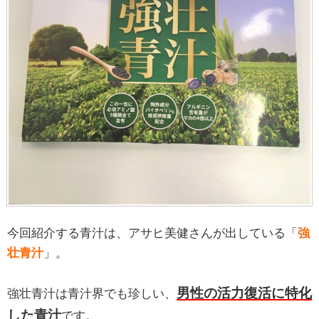
今回紹介する青汁は、アサヒ美健さんが出している「
強
壮青汁
」。
男性の活力復活に特化
強壮青汁は青汁界でも珍しい、
した青汁
です。