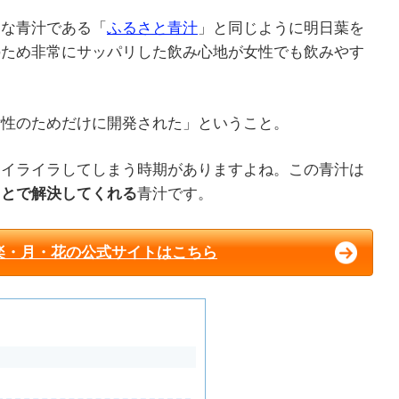
的な青汁である「
ふるさと青汁
」と同じように明日葉を
のため非常にサッパリした飲み心地が女性でも飲みやす
女性のためだけに開発された」ということ。
、イライラしてしまう時期がありますよね。この青汁は
ことで解決してくれる
青汁です。
楽・月・花の公式サイトはこちら