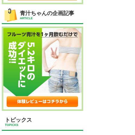
青汁ちゃんの企画記事
ARTICLE
トピックス
TOPICKS