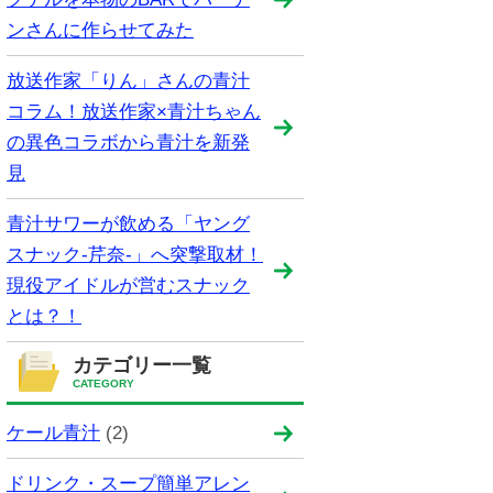
ンさんに作らせてみた
放送作家「りん」さんの青汁
コラム！放送作家×青汁ちゃん
の異色コラボから青汁を新発
見
青汁サワーが飲める「ヤング
スナック-芹奈-」へ突撃取材！
現役アイドルが営むスナック
とは？！
カテゴリー一覧
CATEGORY
ケール青汁
(2)
ドリンク・スープ簡単アレン