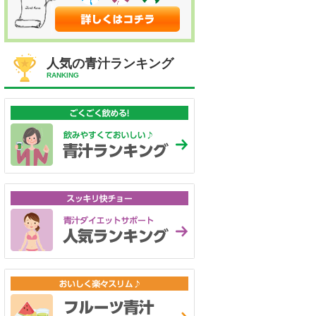
人気の青汁ランキング
RANKING