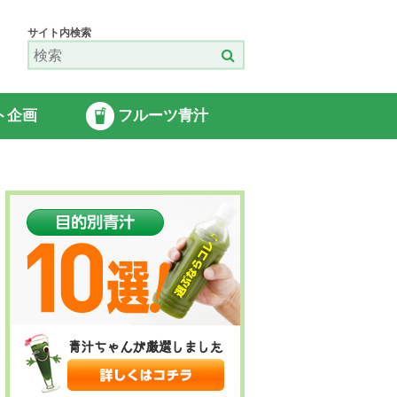
サイト内検索
ト企画
フルーツ青汁