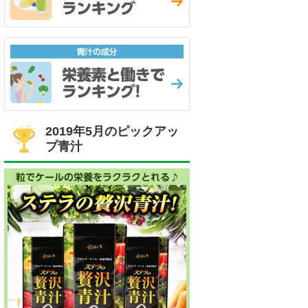
2019年5月のピックアッ
プ青汁