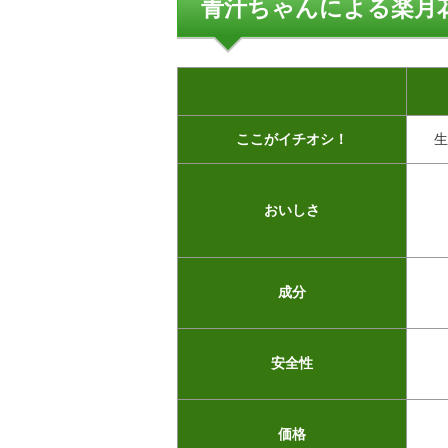
青汁ちゃんによる楽月
ここがイチオシ！
生
おいしさ
成分
安全性
価格