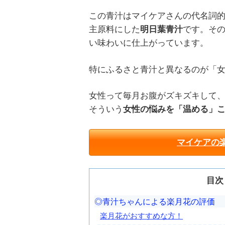
この青汁はマイケアさんの代名詞
主原料にした
明日葉青汁
です。そ
い味わいに仕上がっています。
特にふるさと青汁と異なるのが「
女性って毎月お腹がズキズキして
そういう
女性の悩みを「温める」
マイケアの
目次
青汁ちゃんによる楽月花の評価
楽月花がおすすめな方！